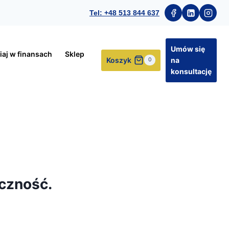
Tel: +48 513 844 637
Umów się
iaj w finansach
Sklep
Koszyk
na
0
konsultację
eczność.