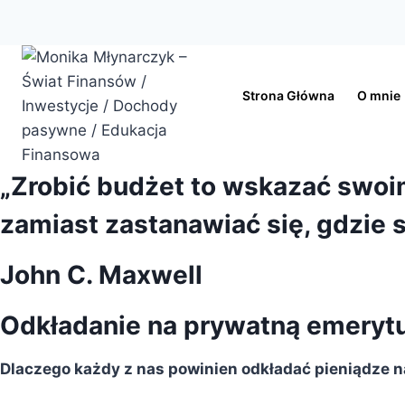
Przejdź
do
treści
Strona Główna
O mnie
„Zrobić budżet to wskazać swoi
zamiast zastanawiać się, gdzie s
John C. Maxwell
Odkładanie na prywatną emeryturę
Dlaczego każdy z nas powinien odkładać pieniądze 