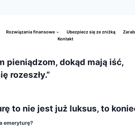
Rozwiązania finansowe
Ubezpiecz się ze zniżką
Zarab
Kontakt
m pieniądzom, dokąd mają iść,
ię rozeszły.”
 to nie jest już luksus, to koni
na emeryturę?