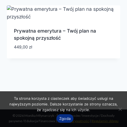
Prywatna emerytura – Twój plan na
spokojną przyszłość
449,00
zł
Ta strona korzysta z ciasteczek aby świadczyć usługi na
najwyższym poziomie. Dalsze korzystanie ze strony oznacza,
że zgadzasz się na ich użycie.
© 2026 Monika Młynarczyk - Świat Finansów / Inwestycje / Dochody
Zgoda
pasywne / Edukacja Finansowa | |
Polityka prywatności
|
Regulamin sklepu